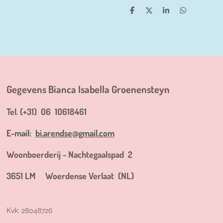
D
D
S
D
e
e
h
e
l
e
a
l
e
l
r
e
n
e
n
Gegevens Bianca Isabella Groenensteyn
Tel. (+31) 06 10618461
E-mail:
bi.arendse@gmail.com
Woonboerderij - Nachtegaalspad 2
3651 LM Woerdense Verlaat (NL)
Kvk: 28048726