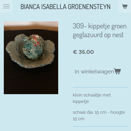
BIANCA ISABELLA GROENENSTEYN
Ga
direct
naar
309- kippetje groen
de
hoofdinhoud
geglazuurd op nest
€ 35,00
In winkelwagen
klein schaaltje met
kippetje
schaal dia. 15 cm - hoogte
15 cm