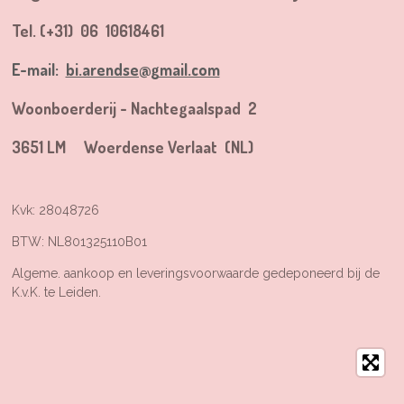
e
o
r
e
k
a
s
Tel. (+31) 06 10618461
m
t
E-mail:
bi.arendse@gmail.com
Woonboerderij - Nachtegaalspad 2
3651 LM Woerdense Verlaat (NL)
Kvk: 28048726
BTW: NL801325110B01
Algeme. aankoop en leveringsvoorwaarde gedeponeerd bij de
K.v.K. te Leiden.