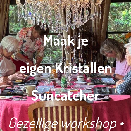
Maak je
eigen
Kristallen
Suncatcher
Gezellige workshop •