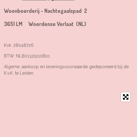
Woonboerderij - Nachtegaalspad 2
3651 LM Woerdense Verlaat (NL)
Kvk: 28048726
BTW: NL801325110B01
Algeme. aankoop en leveringsvoorwaarde gedeponeerd bij de
K.v.K. te Leiden.